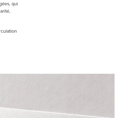
gées, qui
arité,
rculation